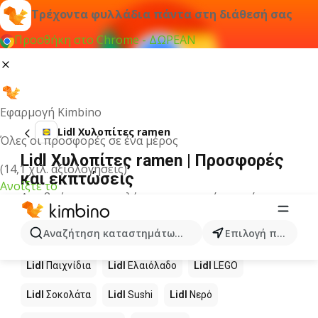
Τρέχοντα φυλλάδια πάντα στη διάθεσή σας
Προσθήκη στο Chrome - ΔΩΡΕΑΝ
Εφαρμογή Kimbino
Lidl Χυλοπίτες ramen
Όλες οι προσφορές σε ένα μέρος
Lidl Χυλοπίτες ramen | Προσφορές
(14,1 χιλ. αξιολογήσεις)
και εκπτώσεις
Ανοίξτε το
Δεν βρήκαμε αποτελέσματα για αυτόν τον όρο.
Άλλα προϊόντα στα καταστήματα
Αναζήτηση καταστημάτων, κατηγοριών, προϊόντων...
Επιλογή πόλης
Lidl
Lidl
Παιχνίδια
Lidl
Ελαιόλαδο
Lidl
LEGO
Lidl
Σοκολάτα
Lidl
Sushi
Lidl
Νερό