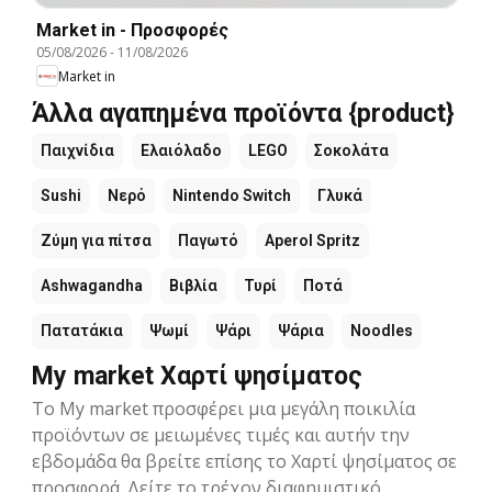
Market in - Προσφορές
05/08/2026
-
11/08/2026
Market in
Άλλα αγαπημένα προϊόντα {product}
Παιχνίδια
Ελαιόλαδο
LEGO
Σοκολάτα
Sushi
Νερό
Nintendo Switch
Γλυκά
Ζύμη για πίτσα
Παγωτό
Aperol Spritz
Ashwagandha
Βιβλία
Τυρί
Ποτά
Πατατάκια
Ψωμί
Ψάρι
Ψάρια
Noodles
My market Χαρτί ψησίματος
Το My market προσφέρει μια μεγάλη ποικιλία
προϊόντων σε μειωμένες τιμές και αυτήν την
εβδομάδα θα βρείτε επίσης το Χαρτί ψησίματος σε
προσφορά. Δείτε το τρέχον διαφημιστικό