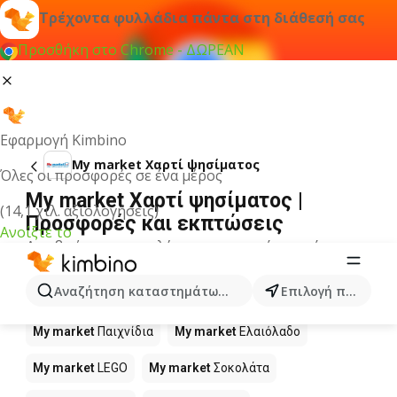
Τρέχοντα φυλλάδια πάντα στη διάθεσή σας
Προσθήκη στο Chrome - ΔΩΡΕΑΝ
Εφαρμογή Kimbino
My market Χαρτί ψησίματος
Όλες οι προσφορές σε ένα μέρος
My market Χαρτί ψησίματος |
(14,1 χιλ. αξιολογήσεις)
Προσφορές και εκπτώσεις
Ανοίξτε το
Δεν βρήκαμε αποτελέσματα για αυτόν τον όρο.
Άλλα προϊόντα στα καταστήματα
Αναζήτηση καταστημάτων, κατηγοριών, προϊόντων...
Επιλογή πόλης
My market
My market
Παιχνίδια
My market
Ελαιόλαδο
My market
LEGO
My market
Σοκολάτα