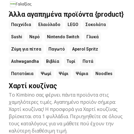
Γαλαξίας
Άλλα αγαπημένα προϊόντα {product}
Παιχνίδια
Ελαιόλαδο
LEGO
Σοκολάτα
Sushi
Νερό
Nintendo Switch
Γλυκά
Ζύμη για πίτσα
Παγωτό
Aperol Spritz
Ashwagandha
Βιβλία
Τυρί
Ποτά
Πατατάκια
Ψωμί
Ψάρι
Ψάρια
Noodles
Χαρτί κουζίνας
Το Kimbino σας φέρνει πάντα προϊόντα στις
χαμηλότερες τιμές. Αγαπημένο προϊόν σήμερα:
Χαρτί κουζίνας! Η προσφορά για Χαρτί κουζίνας
βρίσκεται στα 1 φυλλάδια. Περιηγηθείτε σε όλους
τους καταλόγους για να μάθετε πού έχουν την
καλύτερη διαθέσιμη τιμή.