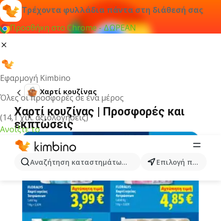
Τρέχοντα φυλλάδια πάντα στη διάθεσή σας
Προσθήκη στο Chrome - ΔΩΡΕΑΝ
Εφαρμογή Kimbino
Χαρτί κουζίνας
Όλες οι προσφορές σε ένα μέρος
Χαρτί κουζίνας | Προσφορές και
(14,1 χιλ. αξιολογήσεις)
εκπτώσεις
Ανοίξτε το
Αναζήτηση καταστημάτων, κατηγοριών, προϊόντων...
Επιλογή πόλης