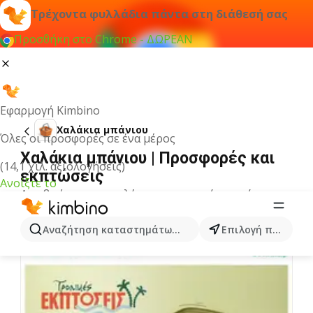
Τρέχοντα φυλλάδια πάντα στη διάθεσή σας
Προσθήκη στο Chrome - ΔΩΡΕΑΝ
Εφαρμογή Kimbino
Χαλάκια μπάνιου
Όλες οι προσφορές σε ένα μέρος
Χαλάκια μπάνιου | Προσφορές και
(14,1 χιλ. αξιολογήσεις)
εκπτώσεις
Ανοίξτε το
Δεν βρήκαμε αποτελέσματα για αυτόν τον όρο.
Άλλα φυλλάδια από την κατηγορία
Αναζήτηση καταστημάτων, κατηγοριών, προϊόντων...
Επιλογή πόλης