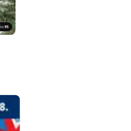
ίδα
95