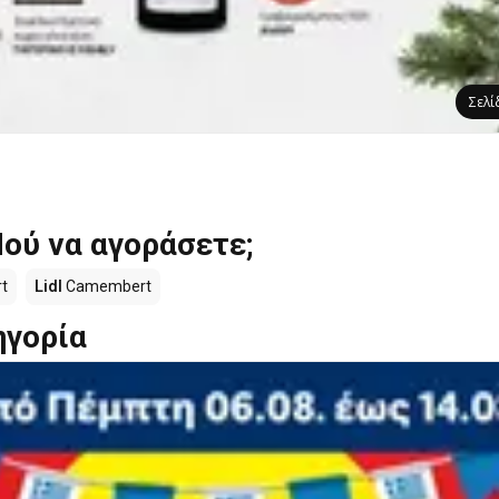
Σελ
ού να αγοράσετε;
t
Lidl
Camembert
ηγορία