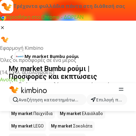
Τρέχοντα φυλλάδια πάντα στη διάθεσή σας
Προσθήκη στο Chrome - ΔΩΡΕΑΝ
Εφαρμογή Kimbino
My market Bumbu ρούμι
Όλες οι προσφορές σε ένα μέρος
My market Bumbu ρούμι |
(14,1 χιλ. αξιολογήσεις)
Προσφορές και εκπτώσεις
Ανοίξτε το
Δεν βρήκαμε αποτελέσματα για αυτόν τον όρο.
Άλλα προϊόντα στα καταστήματα
Αναζήτηση καταστημάτων, κατηγοριών, προϊόντων...
Επιλογή πόλης
My market
My market
Παιχνίδια
My market
Ελαιόλαδο
My market
LEGO
My market
Σοκολάτα