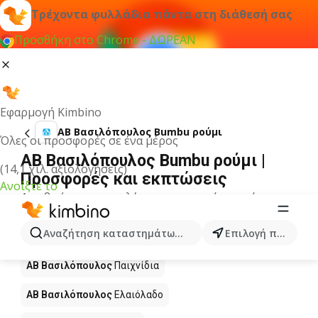
Τρέχοντα φυλλάδια πάντα στη διάθεσή σας
Προσθήκη στο Chrome - ΔΩΡΕΑΝ
Εφαρμογή Kimbino
ΑΒ Βασιλόπουλος Bumbu ρούμι
Όλες οι προσφορές σε ένα μέρος
ΑΒ Βασιλόπουλος Bumbu ρούμι |
(14,1 χιλ. αξιολογήσεις)
Προσφορές και εκπτώσεις
Ανοίξτε το
Δεν βρήκαμε αποτελέσματα για αυτόν τον όρο.
Άλλα προϊόντα στα καταστήματα ΑΒ
Αναζήτηση καταστημάτων, κατηγοριών, προϊόντων...
Επιλογή πόλης
Βασιλόπουλος
ΑΒ Βασιλόπουλος
Παιχνίδια
ΑΒ Βασιλόπουλος
Ελαιόλαδο