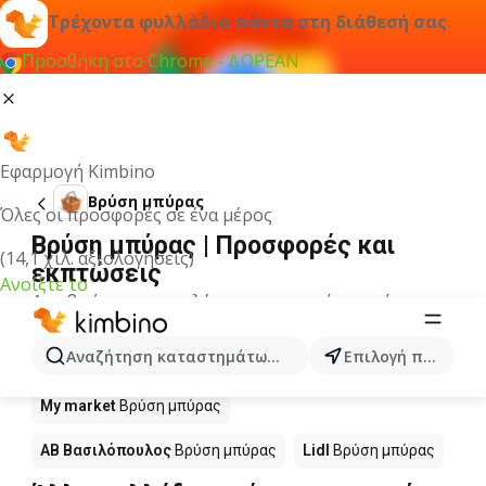
Τρέχοντα φυλλάδια πάντα στη διάθεσή σας
Προσθήκη στο Chrome - ΔΩΡΕΑΝ
Εφαρμογή Kimbino
Βρύση μπύρας
Όλες οι προσφορές σε ένα μέρος
Βρύση μπύρας | Προσφορές και
(14,1 χιλ. αξιολογήσεις)
εκπτώσεις
Ανοίξτε το
Δεν βρήκαμε αποτελέσματα για αυτόν τον όρο.
Βρύση μπύρας σε προσφορά - Πού
Αναζήτηση καταστημάτων, κατηγοριών, προϊόντων...
Επιλογή πόλης
να αγοράσετε;
My market
Βρύση μπύρας
ΑΒ Βασιλόπουλος
Βρύση μπύρας
Lidl
Βρύση μπύρας