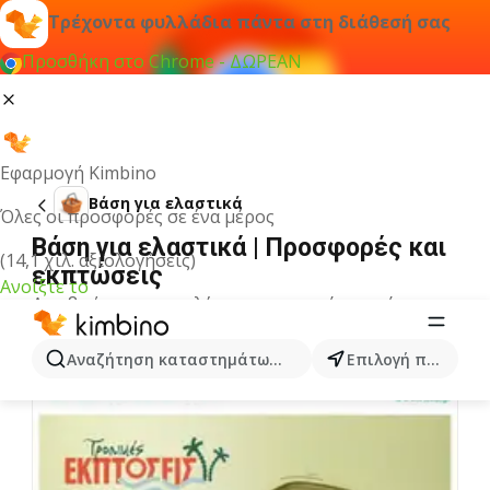
Τρέχοντα φυλλάδια πάντα στη διάθεσή σας
Προσθήκη στο Chrome - ΔΩΡΕΑΝ
Εφαρμογή Kimbino
Βάση για ελαστικά
Όλες οι προσφορές σε ένα μέρος
Βάση για ελαστικά | Προσφορές και
(14,1 χιλ. αξιολογήσεις)
εκπτώσεις
Ανοίξτε το
Δεν βρήκαμε αποτελέσματα για αυτόν τον όρο.
Άλλα φυλλάδια από την κατηγορία
Αναζήτηση καταστημάτων, κατηγοριών, προϊόντων...
Επιλογή πόλης