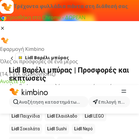
Τρέχοντα φυλλάδια πάντα στη διάθεσή σας
Προσθήκη στο Chrome - ΔΩΡΕΑΝ
Εφαρμογή Kimbino
Lidl Βαρέλι μπύρας
Όλες οι προσφορές σε ένα μέρος
Lidl Βαρέλι μπύρας | Προσφορές και
(14,1 χιλ. αξιολογήσεις)
εκπτώσεις
Ανοίξτε το
Δεν βρήκαμε αποτελέσματα για αυτόν τον όρο.
Άλλα προϊόντα στα καταστήματα
Αναζήτηση καταστημάτων, κατηγοριών, προϊόντων...
Επιλογή πόλης
Lidl
Lidl
Παιχνίδια
Lidl
Ελαιόλαδο
Lidl
LEGO
Lidl
Σοκολάτα
Lidl
Sushi
Lidl
Νερό