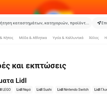
ήτηση καταστημάτων, κατηγοριών, προϊόντων...
Επ
 & Κήπος
Μόδα & Aθλητικα
Υγεία & Καλλυντικά
Άλλος
Η
ρές και εκπτώσεις
ατα Lidl
dl
LEGO
Lidl
Νερό
Lidl
Sushi
Lidl
Nintendo Switch
Lidl
Γλυ