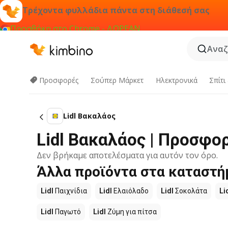
Τρέχοντα φυλλάδια πάντα στη διάθεσή σας
Προσθήκη στο Chrome - ΔΩΡΕΑΝ
Αναζ
Προσφορές
Σούπερ Μάρκετ
Hλεκτρονικά
Σπίτι
Lidl Βακαλάος
Lidl Βακαλάος | Προσφο
Δεν βρήκαμε αποτελέσματα για αυτόν τον όρο.
Άλλα προϊόντα στα καταστήμ
Lidl
Παιχνίδια
Lidl
Ελαιόλαδο
Lidl
Σοκολάτα
Li
Lidl
Παγωτό
Lidl
Ζύμη για πίτσα