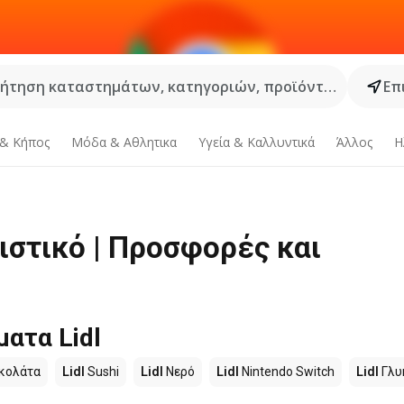
ήτηση καταστημάτων, κατηγοριών, προϊόντων...
Επ
 & Κήπος
Μόδα & Aθλητικα
Υγεία & Καλλυντικά
Άλλος
Η
ιστικό | Προσφορές και
ατα Lidl
κολάτα
Lidl
Sushi
Lidl
Νερό
Lidl
Nintendo Switch
Lidl
Γλυ