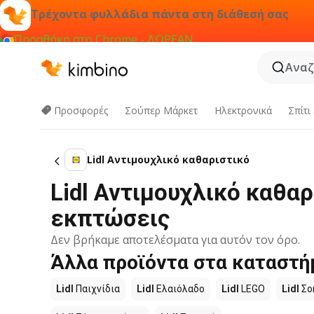
Τρέχοντα φυλλάδια πάντα στη διάθεσή σας
Προσθήκη στο Chrome - ΔΩΡΕΑΝ
Αναζ
Προσφορές
Σούπερ Μάρκετ
Hλεκτρονικά
Σπίτι
Lidl Αντιμουχλικό καθαριστικό
Lidl Αντιμουχλικό καθαρ
εκπτώσεις
Δεν βρήκαμε αποτελέσματα για αυτόν τον όρο.
Άλλα προϊόντα στα καταστήμ
Lidl
Παιχνίδια
Lidl
Ελαιόλαδο
Lidl
LEGO
Lidl
Σο