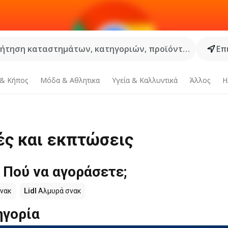
ήτηση καταστημάτων, κατηγοριών, προϊόντων...
Επ
 & Κήπος
Μόδα & Aθλητικα
Υγεία & Καλλυντικά
Άλλος
Η
ές και εκπτώσεις
 Πού να αγοράσετε;
νακ
Lidl
Αλμυρά σνακ
ηγορία