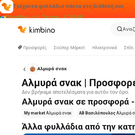
Τρέχοντα φυλλάδια πάντα στη διάθεσή σας
Προσθήκη στο Chrome - ΔΩΡΕΑΝ
Αναζ
Προσφορές
Σούπερ Μάρκετ
Hλεκτρονικά
Σπίτι
Αλμυρά σνακ
Αλμυρά σνακ | Προσφορ
Δεν βρήκαμε αποτελέσματα για αυτόν τον όρο.
Αλμυρά σνακ σε προσφορά -
My market
Αλμυρά σνακ
ΑΒ Βασιλόπουλος
Αλμυρά σ
Άλλα φυλλάδια από την κατ