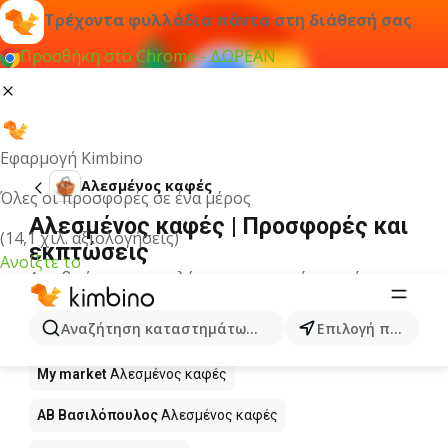
Τρέχοντα φυλλάδια πάντα στη διάθεσή σας
Προσθήκη στο Chrome - ΔΩΡΕΑΝ
Εφαρμογή Kimbino
Αλεσμένος καφές
Όλες οι προσφορές σε ένα μέρος
Αλεσμένος καφές | Προσφορές και
(14,1 χιλ. αξιολογήσεις)
εκπτώσεις
Ανοίξτε το
Δεν βρήκαμε αποτελέσματα για αυτόν τον όρο.
Αλεσμένος καφές σε προσφορά -
Αναζήτηση καταστημάτων, κατηγοριών, προϊόντων...
Επιλογή πόλης
Πού να αγοράσετε;
My market
Αλεσμένος καφές
ΑΒ Βασιλόπουλος
Αλεσμένος καφές