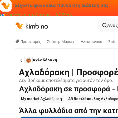
Τρέχοντα φυλλάδια πάντα στη διάθεσή σας
Προσθήκη στο Chrome - ΔΩΡΕΑΝ
Αναζ
Προσφορές
Σούπερ Μάρκετ
Hλεκτρονικά
Σπίτι
Αχλαδόρακη
Αχλαδόρακη | Προσφορέ
Δεν βρήκαμε αποτελέσματα για αυτόν τον όρο.
Αχλαδόρακη σε προσφορά - 
My market
Αχλαδόρακη
ΑΒ Βασιλόπουλος
Αχλαδόρα
Άλλα φυλλάδια από την κατ