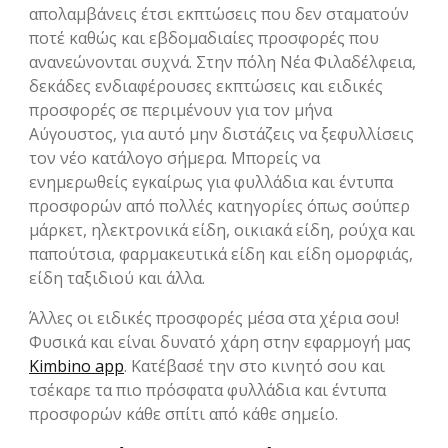
απολαμβάνεις έτσι εκπτώσεις που δεν σταματούν
ποτέ καθώς και εβδομαδιαίες προσφορές που
ανανεώνονται συχνά. Στην πόλη Νέα Φιλαδέλφεια,
δεκάδες ενδιαφέρουσες εκπτώσεις και ειδικές
προσφορές σε περιμένουν για τον μήνα
Αύγουστος, για αυτό μην διστάζεις να ξεφυλλίσεις
τον νέο κατάλογο σήμερα. Μπορείς να
ενημερωθείς εγκαίρως για φυλλάδια και έντυπα
προσφορών από πολλές κατηγορίες όπως σούπερ
μάρκετ, ηλεκτρονικά είδη, οικιακά είδη, ρούχα και
παπούτσια, φαρμακευτικά είδη και είδη ομορφιάς,
είδη ταξιδιού και άλλα.
Άλλες οι ειδικές προσφορές μέσα στα χέρια σου!
Φυσικά και είναι δυνατό χάρη στην εφαρμογή μας
Kimbino app
. Κατέβασέ την στο κινητό σου και
τσέκαρε τα πιο πρόσφατα φυλλάδια και έντυπα
προσφορών κάθε σπίτι από κάθε σημείο.