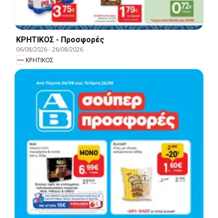
ΚΡΗΤΙΚΟΣ - Προσφορές
06/08/2026
-
26/08/2026
ΚΡΗΤΙΚΟΣ