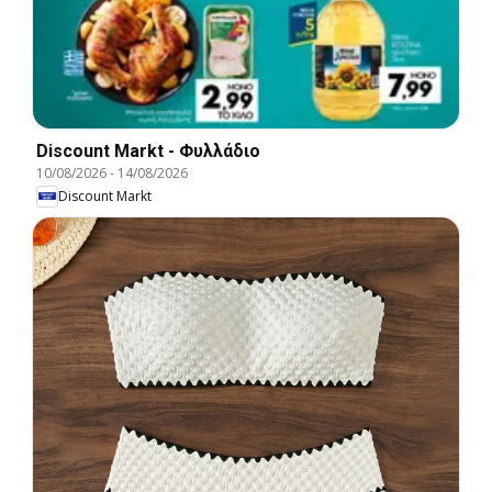
Discount Markt - Φυλλάδιο
10/08/2026
-
14/08/2026
Discount Markt