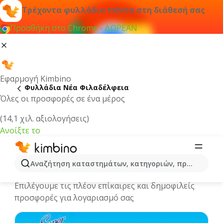
Τρέχοντα φυλλάδια πάντα στη διάθεσή σας
Προσθήκη στο Chrome - ΔΩΡΕΑΝ
Εφαρμογή Kimbino
Φυλλάδια Νέα Φιλαδέλφεια
Όλες οι προσφορές σε ένα μέρος
(14,1 χιλ. αξιολογήσεις)
Ανοίξτε το
Νέα Φιλαδέλφεια | Τρέχοντα
Αναζήτηση καταστημάτων, κατηγοριών, προϊόντων...
φυλλάδια και προσφορές
Επιλέγουμε τις πλέον επίκαιρες και δημοφιλείς
προσφορές για λογαριασμό σας