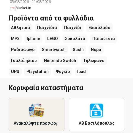
05/08/2026
-
11/08/2026
Market in
Προϊόντα από τα φυλλάδια
Αθλητικά
Παιχνίδια
Παιχνίδι
Ελαιόλαδο
MP3
Iphone
LEGO
Σοκολάτα
Παπούτσια
Ραδιόφωνο
Smartwatch
Sushi
Νερό
Γυαλιά ηλίου
Nintendo Switch
Τηλέφωνο
UPS
Playstation
Ψυγείο
Ipad
Κορυφαία καταστήματα
Ανακαλύψτε προσφορές
ΑΒ Βασιλόπουλος