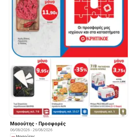
Μασούτης - Προσφορές
06/08/2026
-
26/08/2026
Μασούτης