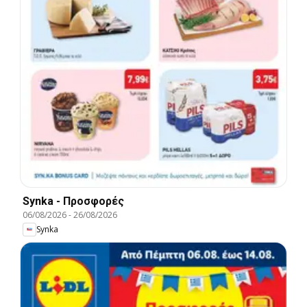
Synka - Προσφορές
06/08/2026
-
26/08/2026
Synka