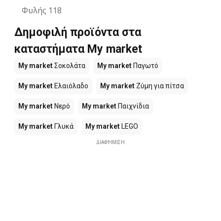
Φυλής 118
Δημοφιλή προϊόντα στα
καταστήματα My market
My market
Σοκολάτα
My market
Παγωτό
My market
Ελαιόλαδο
My market
Ζύμη για πίτσα
My market
Νερό
My market
Παιχνίδια
My market
Γλυκά
My market
LEGO
ΔΙΑΦΉΜΙΣΗ