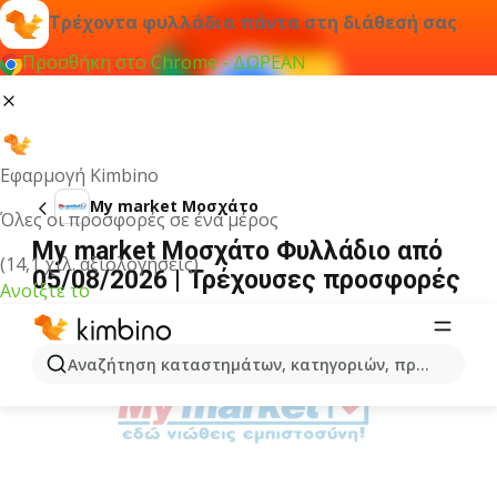
Τρέχοντα φυλλάδια πάντα στη διάθεσή σας
Προσθήκη στο Chrome - ΔΩΡΕΑΝ
Εφαρμογή Kimbino
My market Μοσχάτο
Όλες οι προσφορές σε ένα μέρος
My market Μοσχάτο Φυλλάδιο από
(14,1 χιλ. αξιολογήσεις)
05/08/2026 | Τρέχουσες προσφορές
Ανοίξτε το
ΔΙΑΦΉΜΙΣΗ
Αναζήτηση καταστημάτων, κατηγοριών, προϊόντων...