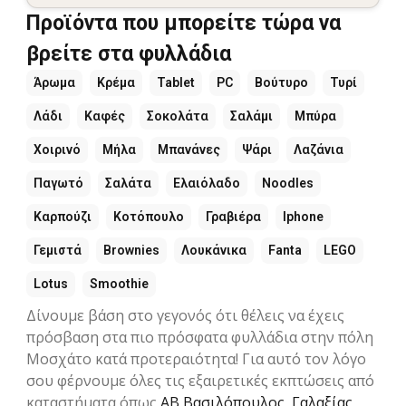
Προϊόντα που μπορείτε τώρα να
βρείτε στα φυλλάδια
Άρωμα
Κρέμα
Tablet
PC
Βούτυρο
Τυρί
Λάδι
Καφές
Σοκολάτα
Σαλάμι
Μπύρα
Χοιρινό
Μήλα
Μπανάνες
Ψάρι
Λαζάνια
Παγωτό
Σαλάτα
Ελαιόλαδο
Noodles
Καρπούζι
Κοτόπουλο
Γραβιέρα
Iphone
Γεμιστά
Brownies
Λουκάνικα
Fanta
LEGO
Lotus
Smoothie
Δίνουμε βάση στο γεγονός ότι θέλεις να έχεις
πρόσβαση στα πιο πρόσφατα φυλλάδια στην πόλη
Μοσχάτο κατά προτεραιότητα! Για αυτό τον λόγο
σου φέρνουμε όλες τις εξαιρετικές εκπτώσεις από
καταστήματα όπως
ΑΒ Βασιλόπουλος
,
Γαλαξίας
,