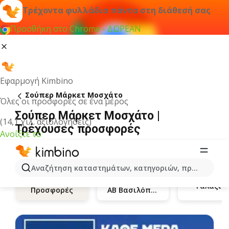
Τρέχοντα φυλλάδια πάντα στη διάθεσή σας
Προσθήκη στο Chrome - ΔΩΡΕΑΝ
Εφαρμογή Kimbino
Σούπερ Μάρκετ Μοσχάτο
Όλες οι προσφορές σε ένα μέρος
Σούπερ Μάρκετ Μοσχάτο |
(14,1 χιλ. αξιολογήσεις)
Τρέχουσες προσφορές
Ανοίξτε το
Αναζήτηση καταστημάτων, κατηγοριών, προϊόντων...
Γαλαξία
ΑΒ Βασιλόπουλος
Προσφορές