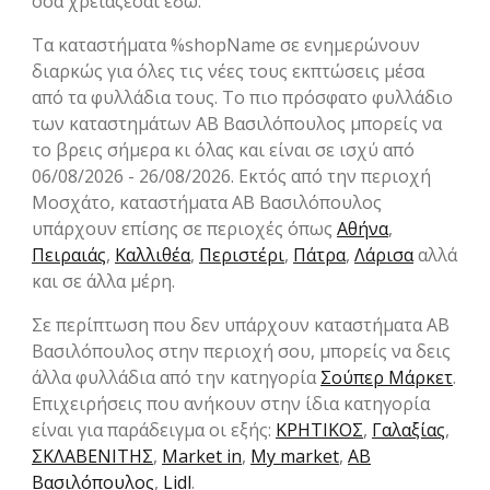
όσα χρειάζεσαι εδώ.
Τα καταστήματα %shopName σε ενημερώνουν
διαρκώς για όλες τις νέες τους εκπτώσεις μέσα
από τα φυλλάδια τους. Το πιο πρόσφατο φυλλάδιο
των καταστημάτων ΑΒ Βασιλόπουλος μπορείς να
το βρεις σήμερα κι όλας και είναι σε ισχύ από
06/08/2026 - 26/08/2026. Εκτός από την περιοχή
Μοσχάτο, καταστήματα ΑΒ Βασιλόπουλος
υπάρχουν επίσης σε περιοχές όπως
Αθήνα
,
Πειραιάς
,
Καλλιθέα
,
Περιστέρι
,
Πάτρα
,
Λάρισα
αλλά
και σε άλλα μέρη.
Σε περίπτωση που δεν υπάρχουν καταστήματα ΑΒ
Βασιλόπουλος στην περιοχή σου, μπορείς να δεις
άλλα φυλλάδια από την κατηγορία
Σούπερ Μάρκετ
.
Επιχειρήσεις που ανήκουν στην ίδια κατηγορία
είναι για παράδειγμα οι εξής:
ΚΡΗΤΙΚΟΣ
,
Γαλαξίας
,
ΣΚΛΑΒΕΝΙΤΗΣ
,
Market in
,
My market
,
ΑΒ
Βασιλόπουλος
,
Lidl
.