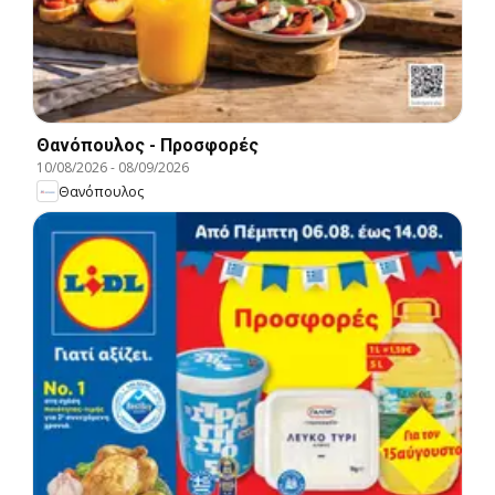
Θανόπουλος - Προσφορές
10/08/2026
-
08/09/2026
Θανόπουλος