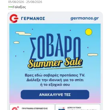
05/08/2026
-
25/08/2026
Γαλαξίας