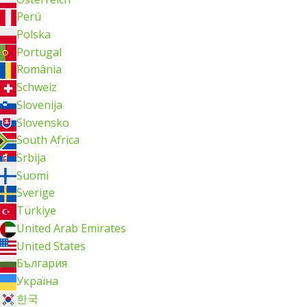
Perú
Polska
Portugal
România
Schweiz
Slovenija
Slovensko
South Africa
Srbija
Suomi
Sverige
Türkiye
United Arab Emirates
United States
България
Україна
한국