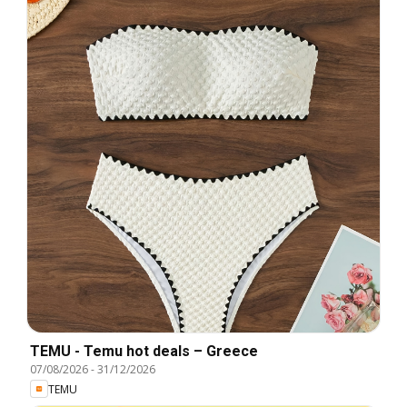
TEMU - Temu hot deals – Greece
07/08/2026
-
31/12/2026
TEMU