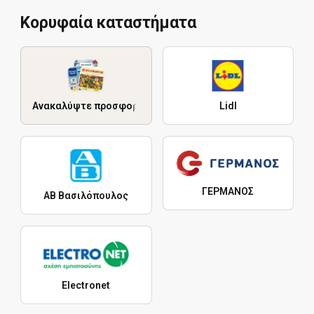
Κορυφαία καταστήματα
Ανακαλύψτε προσφορές
Lidl
ΓΕΡΜΑΝΟΣ
ΑΒ Βασιλόπουλος
Electronet