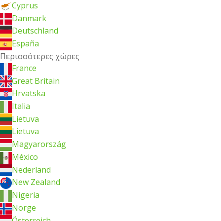
Cyprus
Danmark
Deutschland
España
Περισσότερες χώρες
France
Great Britain
Hrvatska
Italia
Lietuva
Lietuva
Magyarország
México
Nederland
New Zealand
Nigeria
Norge
Österreich