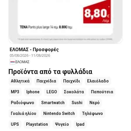
ΕΛΟΜΑΣ - Προσφορές
05/08/2026
-
11/08/2026
ΕΛΟΜΑΣ
Προϊόντα από τα φυλλάδια
Αθλητικά
Παιχνίδια
Παιχνίδι
Ελαιόλαδο
MP3
Iphone
LEGO
Σοκολάτα
Παπούτσια
Ραδιόφωνο
Smartwatch
Sushi
Νερό
Γυαλιά ηλίου
Nintendo Switch
Τηλέφωνο
UPS
Playstation
Ψυγείο
Ipad