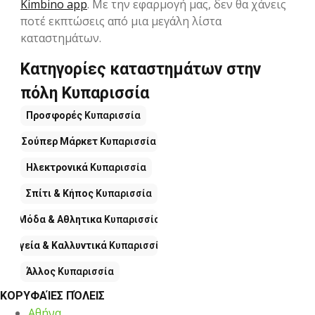
Kimbino app
. Με την εφαρμογή μας, δεν θα χάνεις
ποτέ εκπτώσεις από μια μεγάλη λίστα
καταστημάτων.
Κατηγορίες καταστημάτων στην
πόλη Κυπαρισσία
Προσφορές
Κυπαρισσία
Σούπερ Μάρκετ
Κυπαρισσία
Hλεκτρονικά
Κυπαρισσία
Σπίτι & Κήπος
Κυπαρισσία
Μόδα & Aθλητικα
Κυπαρισσία
Υγεία & Καλλυντικά
Κυπαρισσία
Άλλος
Κυπαρισσία
ΚΟΡΥΦΑΊΕΣ ΠΌΛΕΙΣ
Αθήνα