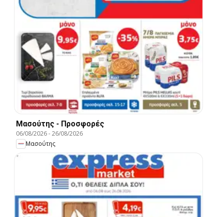
Μασούτης - Προσφορές
06/08/2026
-
26/08/2026
Μασούτης