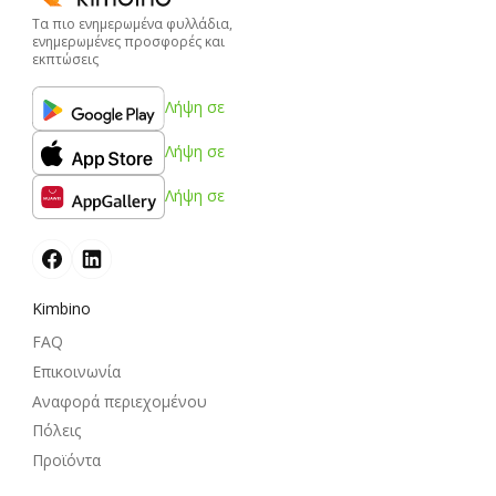
Τα πιο ενημερωμένα φυλλάδια,
ενημερωμένες προσφορές και
εκπτώσεις
Λήψη σε
Λήψη σε
Λήψη σε
Kimbino
FAQ
Επικοινωνία
Αναφορά περιεχομένου
Πόλεις
Προϊόντα