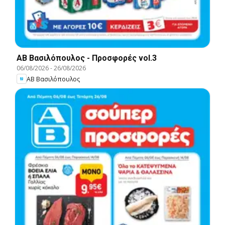
ΑΒ Βασιλόπουλος - Προσφορές vol.3
06/08/2026
-
26/08/2026
ΑΒ Βασιλόπουλος