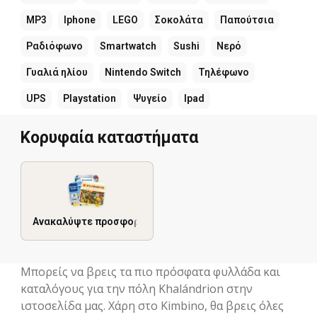
MP3
Iphone
LEGO
Σοκολάτα
Παπούτσια
Ραδιόφωνο
Smartwatch
Sushi
Νερό
Γυαλιά ηλίου
Nintendo Switch
Τηλέφωνο
UPS
Playstation
Ψυγείο
Ipad
Κορυφαία καταστήματα
Ανακαλύψτε προσφορές
Μπορείς να βρεις τα πιο πρόσφατα φυλλάδα και
καταλόγους για την πόλη Khalándrion στην
ιστοσελίδα μας. Χάρη στο Kimbino, θα βρεις όλες