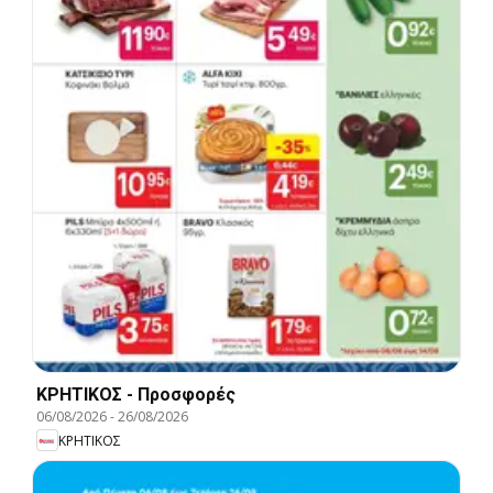
ΚΡΗΤΙΚΟΣ - Προσφορές
06/08/2026
-
26/08/2026
ΚΡΗΤΙΚΟΣ