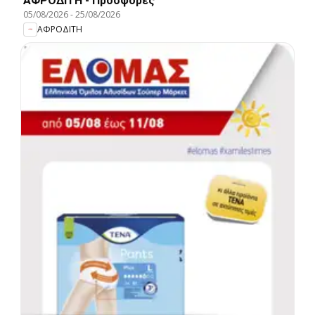
ΑΦΡΟΔΙΤΗ - Προσφορές
05/08/2026
-
25/08/2026
ΑΦΡΟΔΙΤΗ