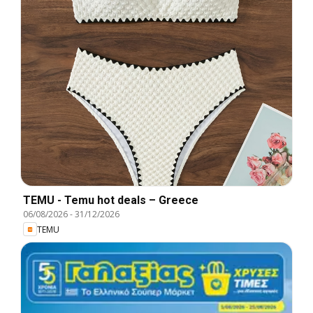
TEMU - Temu hot deals – Greece
06/08/2026
-
31/12/2026
TEMU