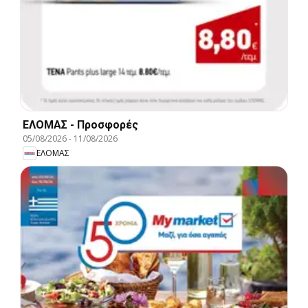
ΕΛΟΜΑΣ - Προσφορές
05/08/2026
-
11/08/2026
ΕΛΟΜΑΣ