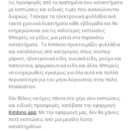
τις προσφορές από τα αγαπημένα σου καταστήματα
με εκπτώσεις και ειδικές τιμές που ανανεώνονται
διαρκώς. Τσέκαρε τα ηλεκτρονικά φυλλάδια ανά
τακτά χρονικά διαστήματα κάθε εβδομάδα και θα
ενημερώνεσαι για τις καλύτερες εκπτώσεις.
Μπορείς να ρίξεις μια ματιά στα παρακάτω
καταστήματα . Το Kimbino προετοιμάζει φυλλάδια
και καταλόγους από κατηγορίες όπως σούπερ
μάρκετ, ηλεκτρονικά είδη, οικιακά είδη, ρούχα και
παπούτσια, φαρμακευτικά είδη και άλλα. Μπορείς
να ενημερωθείς εγκαίρως για όλα αυτά και πολλά
περισσότερα για τον μήνα Αύγουστος στην πόλη
Khalándrion.
Εάν θέλεις να έχεις πάντα στο χέρι σου εκπτώσεις
και ειδικές προσφορές, κατέβασε την εφαρμογή
Kimbino app
. Με την εφαρμογή μας, δεν θα χάνεις
ποτέ εκπτώσεις από μια μεγάλη λίστα
καταστημάτων.