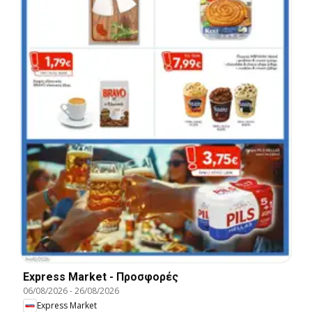
Express Market - Προσφορές
06/08/2026
-
26/08/2026
Express Market