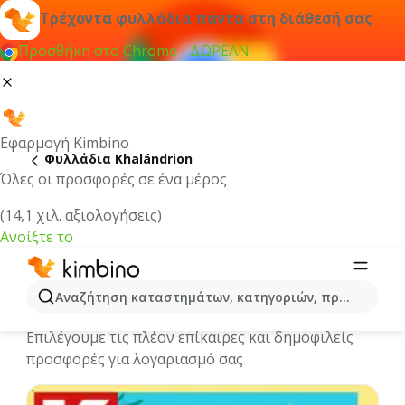
Τρέχοντα φυλλάδια πάντα στη διάθεσή σας
Προσθήκη στο Chrome - ΔΩΡΕΑΝ
Εφαρμογή Kimbino
Φυλλάδια Khalándrion
Όλες οι προσφορές σε ένα μέρος
(14,1 χιλ. αξιολογήσεις)
Ανοίξτε το
Khalándrion | Τρέχοντα φυλλάδια και
Αναζήτηση καταστημάτων, κατηγοριών, προϊόντων...
προσφορές
Επιλέγουμε τις πλέον επίκαιρες και δημοφιλείς
προσφορές για λογαριασμό σας