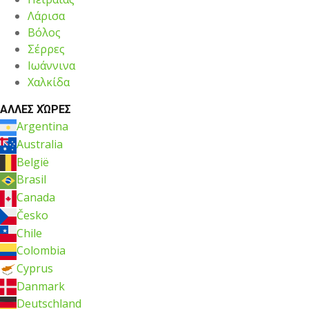
Λάρισα
Βόλος
Σέρρες
Ιωάννινα
Χαλκίδα
ΑΛΛΕΣ ΧΏΡΕΣ
Argentina
Australia
België
Brasil
Canada
Česko
Chile
Colombia
Cyprus
Danmark
Deutschland