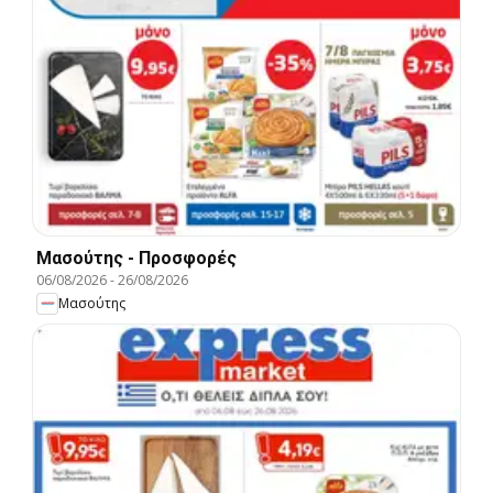
Μασούτης - Προσφορές
06/08/2026
-
26/08/2026
Μασούτης