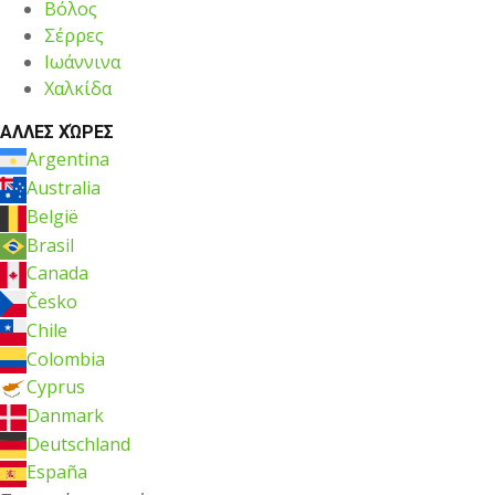
Βόλος
Σέρρες
Ιωάννινα
Χαλκίδα
ΑΛΛΕΣ ΧΏΡΕΣ
Argentina
Australia
België
Brasil
Canada
Česko
Chile
Colombia
Cyprus
Danmark
Deutschland
España