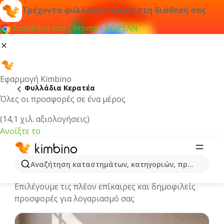
Τρέχοντα φυλλάδια πάντα στη διάθεσή σας
Προσθήκη στο Chrome - ΔΩΡΕΑΝ
Εφαρμογή Kimbino
Φυλλάδια Κερατέα
Όλες οι προσφορές σε ένα μέρος
(14,1 χιλ. αξιολογήσεις)
Ανοίξτε το
Κερατέα | Τρέχοντα φυλλάδια και
Αναζήτηση καταστημάτων, κατηγοριών, προϊόντων...
προσφορές
Επιλέγουμε τις πλέον επίκαιρες και δημοφιλείς
προσφορές για λογαριασμό σας