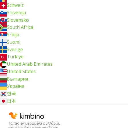
Schweiz
Slovenija
Slovensko
South Africa
Srbija
Suomi
Sverige
Türkiye
United Arab Emirates
United States
България
Україна
한국
日本
Τα πιο ενημερωμένα φυλλάδια,
ενημερωμένες προσφορές και