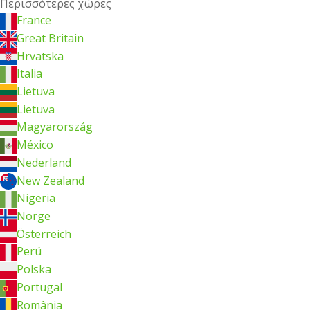
Περισσότερες χώρες
France
Great Britain
Hrvatska
Italia
Lietuva
Lietuva
Magyarország
México
Nederland
New Zealand
Nigeria
Norge
Österreich
Perú
Polska
Portugal
România