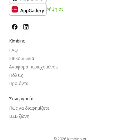
Λήψη σε
Kimbino
FAQ
Επικοινωνία
Αναφορά περιεχομένου
Πόλεις
Προϊόντα
Συνεργασία
Πώς να διαφημίζετε
B2B ζώνη
© 2026
kimbino.gr