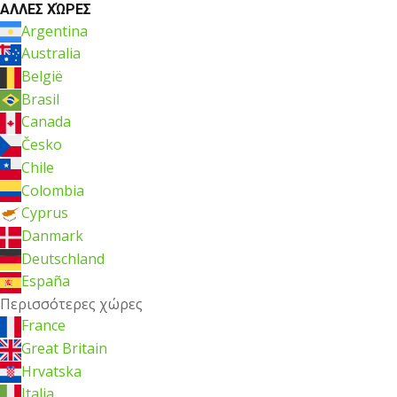
ΑΛΛΕΣ ΧΏΡΕΣ
Argentina
Australia
België
Brasil
Canada
Česko
Chile
Colombia
Cyprus
Danmark
Deutschland
España
Περισσότερες χώρες
France
Great Britain
Hrvatska
Italia