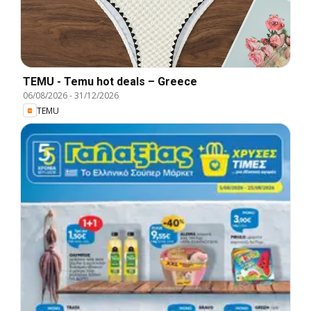
TEMU - Temu hot deals – Greece
06/08/2026
-
31/12/2026
TEMU