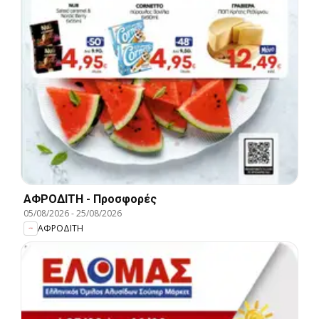
ΑΦΡΟΔΙΤΗ - Προσφορές
05/08/2026
-
25/08/2026
ΑΦΡΟΔΙΤΗ