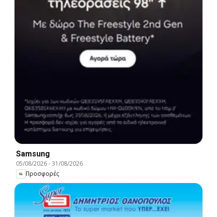
Samsung
05/08/2026
-
31/08/2026
Προσφορές