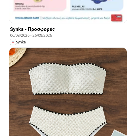
Synka - Προσφορές
06/08/2026
-
26/08/2026
Synka