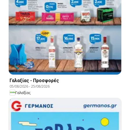
Γαλαξίας - Προσφορές
05/08/2026
-
25/08/2026
Γαλαξίας