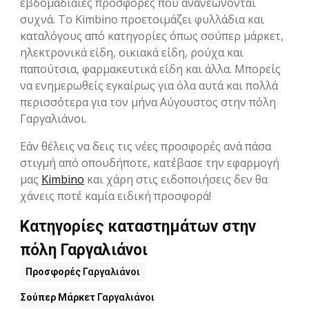
εβδομαδιαίες προσφορές που ανανεώνονται
συχνά. Το Kimbino προετοιμάζει φυλλάδια και
καταλόγους από κατηγορίες όπως σούπερ μάρκετ,
ηλεκτρονικά είδη, οικιακά είδη, ρούχα και
παπούτσια, φαρμακευτικά είδη και άλλα. Μπορείς
να ενημερωθείς εγκαίρως για όλα αυτά και πολλά
περισσότερα για τον μήνα Αύγουστος στην πόλη
Γαργαλιάνοι.
Εάν θέλεις να δεις τις νέες προσφορές ανά πάσα
στιγμή από οπουδήποτε, κατέβασε την εφαρμογή
μας
Kimbino
και χάρη στις ειδοποιήσεις δεν θα
χάνεις ποτέ καμία ειδική προσφορά!
Κατηγορίες καταστημάτων στην
πόλη Γαργαλιάνοι
Προσφορές
Γαργαλιάνοι
Σούπερ Μάρκετ
Γαργαλιάνοι