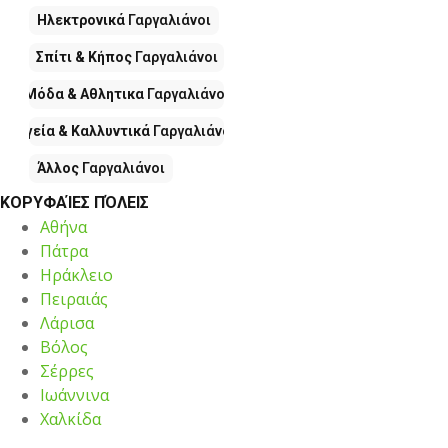
Hλεκτρονικά
Γαργαλιάνοι
Σπίτι & Κήπος
Γαργαλιάνοι
Μόδα & Aθλητικα
Γαργαλιάνοι
Υγεία & Καλλυντικά
Γαργαλιάνοι
Άλλος
Γαργαλιάνοι
ΚΟΡΥΦΑΊΕΣ ΠΌΛΕΙΣ
Αθήνα
Πάτρα
Ηράκλειο
Πειραιάς
Λάρισα
Βόλος
Σέρρες
Ιωάννινα
Χαλκίδα