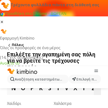
Τρέχοντα φυλλάδια πάντα στη διάθεσή σας
Προσθήκη στο Chrome - ΔΩΡΕΑΝ
Εφαρμογή Kimbino
Πόλεις
Όλες οι προσφορές σε ένα μέρος
Επιλέξτε την αγαπημένη σας πόλη
(14,1 χιλ. αξιολογήσεις)
για να βρείτε τις τρέχουσες
Ανοίξτε το
προσφορές
A
B
C
D
E
G
I
K
L
M
Αναζήτηση καταστημάτων, κατηγοριών, προϊόντων...
Επιλογή πόλης
N
O
P
R
S
T
V
X
Y
Z
Χαϊδάρι
Χαλάστρα