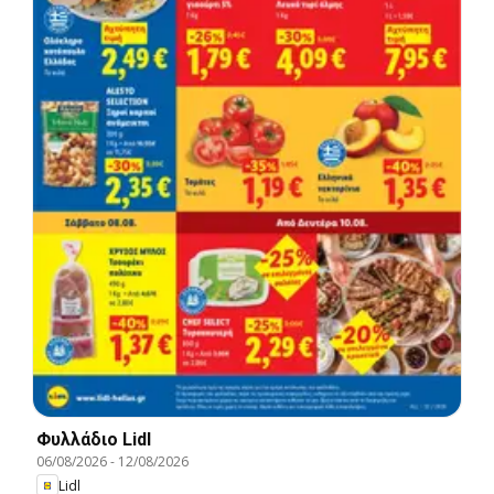
Φυλλάδιο Lidl
06/08/2026
-
12/08/2026
Lidl