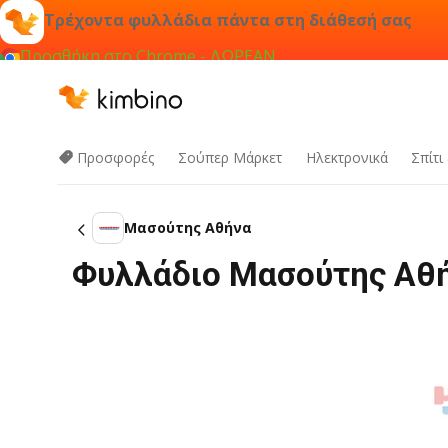
Τρέχοντα φυλλάδια πάντα στη διάθεσή σας
Προσθήκη στο Chrome - ΔΩΡΕΑΝ
Προσφορές
Σούπερ Μάρκετ
Hλεκτρονικά
Σπίτι
Μασούτης Αθήνα
Φυλλάδιο Μασούτης Αθή