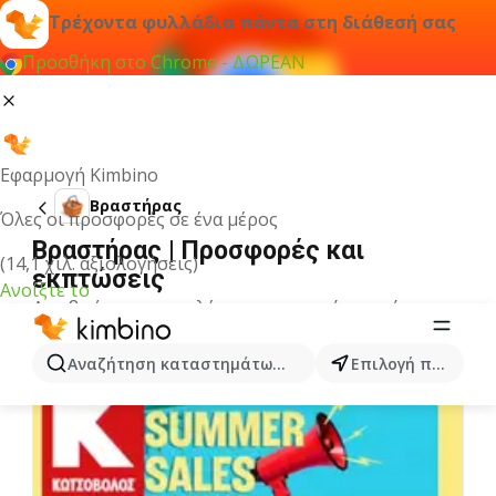
Τρέχοντα φυλλάδια πάντα στη διάθεσή σας
Προσθήκη στο Chrome - ΔΩΡΕΑΝ
Εφαρμογή Kimbino
Βραστήρας
Όλες οι προσφορές σε ένα μέρος
Βραστήρας | Προσφορές και
(14,1 χιλ. αξιολογήσεις)
εκπτώσεις
Ανοίξτε το
Δεν βρήκαμε αποτελέσματα για αυτόν τον όρο.
Άλλα φυλλάδια από την κατηγορία
Αναζήτηση καταστημάτων, κατηγοριών, προϊόντων...
Επιλογή πόλης