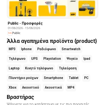
Public - Προσφορές
01/08/2026
-
15/08/2026
Public
Άλλα αγαπημένα προϊόντα {product}
MP3
Iphone
Ραδιόφωνο
Smartwatch
Τηλέφωνο
UPS
Playstation
Ψυγείο
Ipad
Laptop
Κινητό τηλέφωνο
Τηλεόραση
Πλυντήριο ρούχων
Smartphone
Tablet
PC
Xbox
Ακουστικό
Ακουστικά
MP4
Βραστήρας
Ψάχνετε για το κατάστημα με τις πιο προσιτές