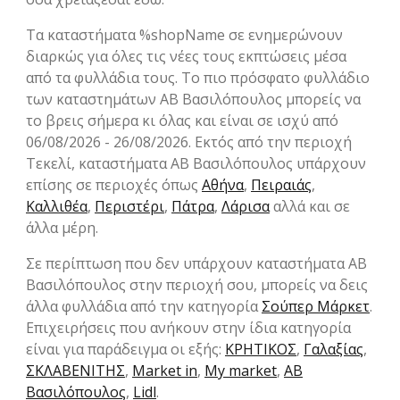
Τα καταστήματα %shopName σε ενημερώνουν
διαρκώς για όλες τις νέες τους εκπτώσεις μέσα
από τα φυλλάδια τους. Το πιο πρόσφατο φυλλάδιο
των καταστημάτων ΑΒ Βασιλόπουλος μπορείς να
το βρεις σήμερα κι όλας και είναι σε ισχύ από
06/08/2026 - 26/08/2026. Εκτός από την περιοχή
Τεκελί, καταστήματα ΑΒ Βασιλόπουλος υπάρχουν
επίσης σε περιοχές όπως
Αθήνα
,
Πειραιάς
,
Καλλιθέα
,
Περιστέρι
,
Πάτρα
,
Λάρισα
αλλά και σε
άλλα μέρη.
Σε περίπτωση που δεν υπάρχουν καταστήματα ΑΒ
Βασιλόπουλος στην περιοχή σου, μπορείς να δεις
άλλα φυλλάδια από την κατηγορία
Σούπερ Μάρκετ
.
Επιχειρήσεις που ανήκουν στην ίδια κατηγορία
είναι για παράδειγμα οι εξής:
ΚΡΗΤΙΚΟΣ
,
Γαλαξίας
,
ΣΚΛΑΒΕΝΙΤΗΣ
,
Market in
,
My market
,
ΑΒ
Βασιλόπουλος
,
Lidl
.