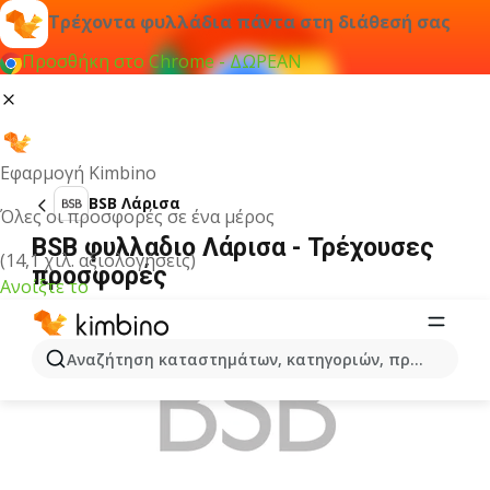
Τρέχοντα φυλλάδια πάντα στη διάθεσή σας
Προσθήκη στο Chrome - ΔΩΡΕΑΝ
Εφαρμογή Kimbino
BSB Λάρισα
Όλες οι προσφορές σε ένα μέρος
BSB φυλλαδιο Λάρισα - Τρέχουσες
(14,1 χιλ. αξιολογήσεις)
προσφορές
Ανοίξτε το
ΔΙΑΦΉΜΙΣΗ
Αναζήτηση καταστημάτων, κατηγοριών, προϊόντων...