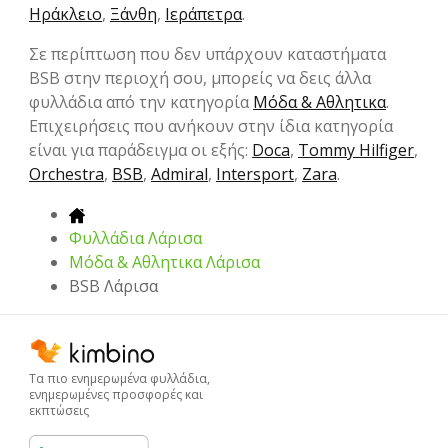
Ηράκλειο
,
Ξάνθη
,
Ιεράπετρα
.
Σε περίπτωση που δεν υπάρχουν καταστήματα
BSB στην περιοχή σου, μπορείς να δεις άλλα
φυλλάδια από την κατηγορία
Μόδα & Aθλητικα
.
Επιχειρήσεις που ανήκουν στην ίδια κατηγορία
είναι για παράδειγμα οι εξής:
Doca
,
Tommy Hilfiger
,
Orchestra
,
BSB
,
Admiral
,
Intersport
,
Zara
.
Φυλλάδια Λάρισα
Μόδα & Aθλητικα Λάρισα
BSB Λάρισα
Τα πιο ενημερωμένα φυλλάδια,
ενημερωμένες προσφορές και
εκπτώσεις