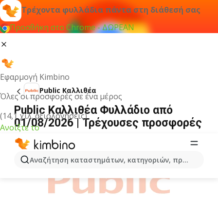
Τρέχοντα φυλλάδια πάντα στη διάθεσή σας
Προσθήκη στο Chrome - ΔΩΡΕΑΝ
Εφαρμογή Kimbino
Public Καλλιθέα
Όλες οι προσφορές σε ένα μέρος
Public Καλλιθέα Φυλλάδιο από
(14,1 χιλ. αξιολογήσεις)
01/08/2026 | Τρέχουσες προσφορές
Ανοίξτε το
ΔΙΑΦΉΜΙΣΗ
Αναζήτηση καταστημάτων, κατηγοριών, προϊόντων...