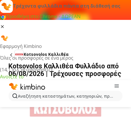
Τρέχοντα φυλλάδια πάντα στη διάθεσή σας
Προσθήκη στο Chrome - ΔΩΡΕΑΝ
Εφαρμογή Kimbino
Kotsovolos Καλλιθέα
Όλες οι προσφορές σε ένα μέρος
Kotsovolos Καλλιθέα Φυλλάδιο από
(14,1 χιλ. αξιολογήσεις)
06/08/2026 | Τρέχουσες προσφορές
Ανοίξτε το
ΔΙΑΦΉΜΙΣΗ
Αναζήτηση καταστημάτων, κατηγοριών, προϊόντων...