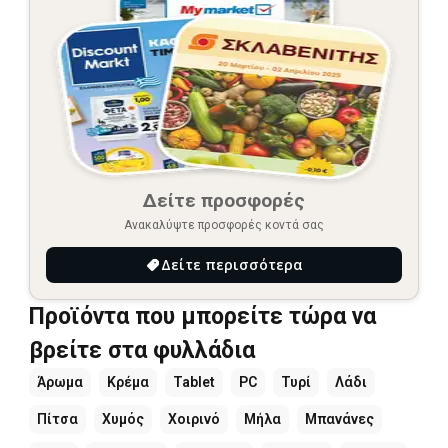
Δείτε προσφορές
Ανακαλύψτε προσφορές κοντά σας
Δείτε περισσότερα
Προϊόντα που μπορείτε τώρα να
βρείτε στα φυλλάδια
Άρωμα
Κρέμα
Tablet
PC
Τυρί
Λάδι
Πίτσα
Χυμός
Χοιρινό
Μήλα
Μπανάνες