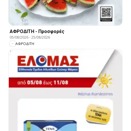
ΑΦΡΟΔΙΤΗ - Προσφορές
05/08/2026
-
25/08/2026
ΑΦΡΟΔΙΤΗ