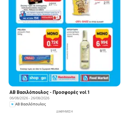
ΑΒ Βασιλόπουλος - Προσφορές vol.1
06/08/2026
-
26/08/2026
ΑΒ Βασιλόπουλος
ΔΙΑΦΉΜΙΣΗ