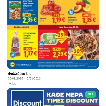
Φυλλάδιο Lidl
06/08/2026
-
12/08/2026
Lidl
ΝΈΑ