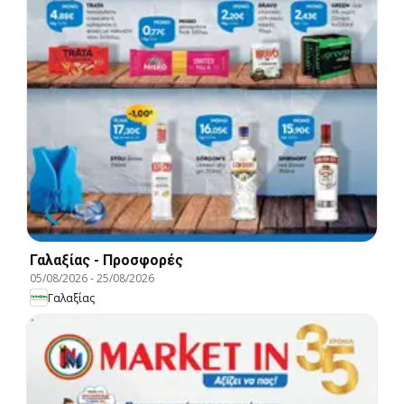
Γαλαξίας - Προσφορές
05/08/2026
-
25/08/2026
Γαλαξίας