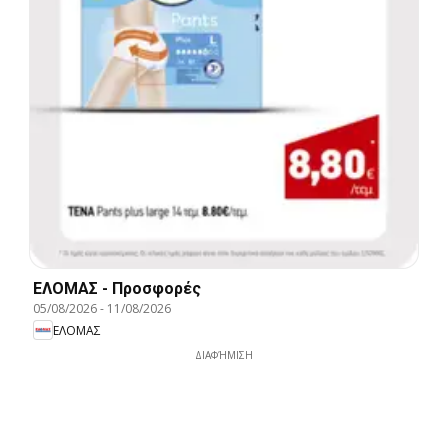
ΕΛΟΜΑΣ - Προσφορές
05/08/2026
-
11/08/2026
ΕΛΟΜΑΣ
ΔΙΑΦΉΜΙΣΗ