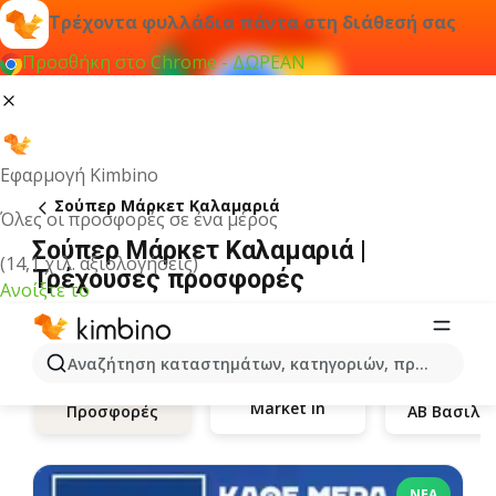
Τρέχοντα φυλλάδια πάντα στη διάθεσή σας
Προσθήκη στο Chrome - ΔΩΡΕΑΝ
Εφαρμογή Kimbino
Σούπερ Μάρκετ Καλαμαριά
Όλες οι προσφορές σε ένα μέρος
Σούπερ Μάρκετ Καλαμαριά |
(14,1 χιλ. αξιολογήσεις)
Τρέχουσες προσφορές
Ανοίξτε το
Αναζήτηση καταστημάτων, κατηγοριών, προϊόντων...
Market in
Προσφορές
ΝΈΑ