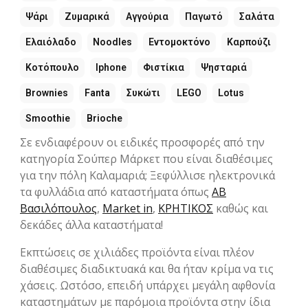
Ψάρι
Ζυμαρικά
Αγγούρια
Παγωτό
Σαλάτα
Ελαιόλαδο
Noodles
Εντομοκτόνο
Καρπούζι
Κοτόπουλο
Iphone
Φιστίκια
Ψησταριά
Brownies
Fanta
Συκώτι
LEGO
Lotus
Smoothie
Brioche
Σε ενδιαφέρουν οι ειδικές προσφορές από την
κατηγορία Σούπερ Μάρκετ που είναι διαθέσιμες
για την πόλη Καλαμαριά; Ξεφύλλισε ηλεκτρονικά
τα φυλλάδια από καταστήματα όπως
ΑΒ
Βασιλόπουλος
,
Market in
,
ΚΡΗΤΙΚΟΣ
καθώς και
δεκάδες άλλα καταστήματα!
Εκπτώσεις σε χιλιάδες προϊόντα είναι πλέον
διαθέσιμες διαδικτυακά και θα ήταν κρίμα να τις
χάσεις. Ωστόσο, επειδή υπάρχει μεγάλη αφθονία
καταστημάτων με παρόμοια προϊόντα στην ίδια