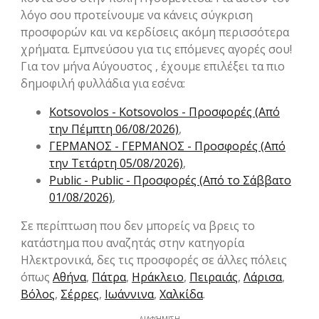
λόγο σου προτείνουμε να κάνεις σύγκριση
προσφορών και να κερδίσεις ακόμη περισσότερα
χρήματα. Εμπνεύσου για τις επόμενες αγορές σου!
Για τον μήνα Αύγουστος , έχουμε επιλέξει τα πιο
δημοφιλή φυλλάδια για εσένα:
Kotsovolos - Kotsovolos - Προσφορές (Από
την Πέμπτη 06/08/2026)
,
ΓΕΡΜΑΝΟΣ - ΓΕΡΜΑΝΟΣ - Προσφορές (Από
την Τετάρτη 05/08/2026)
,
Public - Public - Προσφορές (Από το Σάββατο
01/08/2026)
,
Σε περίπτωση που δεν μπορείς να βρεις το
κατάστημα που αναζητάς στην κατηγορία
Hλεκτρονικά, δες τις προσφορές σε άλλες πόλεις
όπως
Αθήνα
,
Πάτρα
,
Ηράκλειο
,
Πειραιάς
,
Λάρισα
,
Βόλος
,
Σέρρες
,
Ιωάννινα
,
Χαλκίδα
.