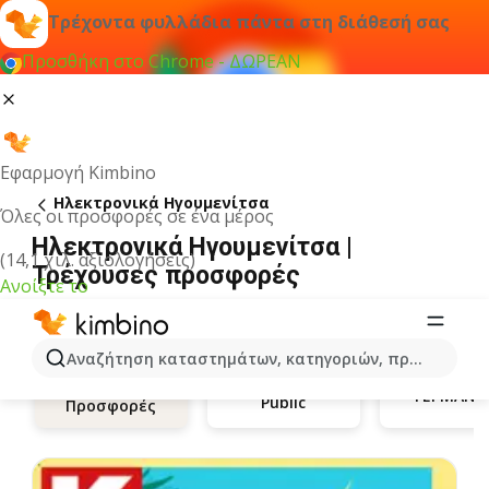
Τρέχοντα φυλλάδια πάντα στη διάθεσή σας
Προσθήκη στο Chrome - ΔΩΡΕΑΝ
Εφαρμογή Kimbino
Hλεκτρονικά Ηγουμενίτσα
Όλες οι προσφορές σε ένα μέρος
Hλεκτρονικά Ηγουμενίτσα |
(14,1 χιλ. αξιολογήσεις)
Τρέχουσες προσφορές
Ανοίξτε το
Αναζήτηση καταστημάτων, κατηγοριών, προϊόντων...
ΓΕΡΜΑΝΟ
Public
Προσφορές