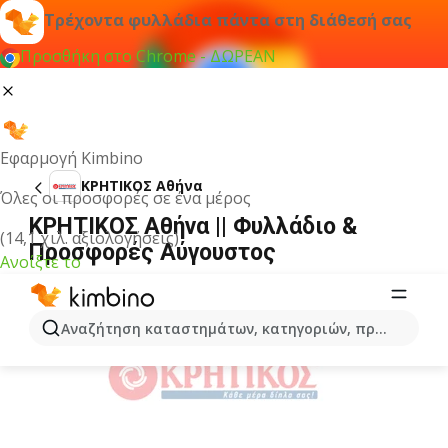
Τρέχοντα φυλλάδια πάντα στη διάθεσή σας
Προσθήκη στο Chrome - ΔΩΡΕΑΝ
Εφαρμογή Kimbino
ΚΡΗΤΙΚΟΣ Αθήνα
Όλες οι προσφορές σε ένα μέρος
ΚΡΗΤΙΚΟΣ Αθήνα || Φυλλάδιο &
(14,1 χιλ. αξιολογήσεις)
Προσφορές Αύγουστος
Ανοίξτε το
ΔΙΑΦΉΜΙΣΗ
Αναζήτηση καταστημάτων, κατηγοριών, προϊόντων...