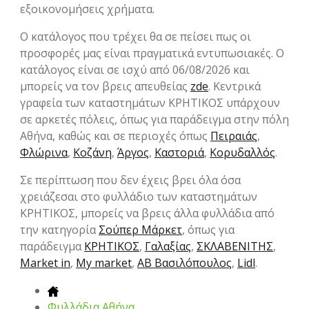
εξοικονομήσεις χρήματα.
Ο κατάλογος που τρέχει θα σε πείσει πως οι
προσφορές μας είναι πραγματικά εντυπωσιακές. Ο
κατάλογος είναι σε ισχύ από 06/08/2026 και
μπορείς να τον βρεις απευθείας
zde
. Κεντρικά
γραφεία των καταστημάτων ΚΡΗΤΙΚΟΣ υπάρχουν
σε αρκετές πόλεις, όπως για παράδειγμα στην πόλη
Αθήνα, καθώς και σε περιοχές όπως
Πειραιάς
,
Φλώρινα
,
Κοζάνη
,
Άργος
,
Καστοριά
,
Κορυδαλλός
.
Σε περίπτωση που δεν έχεις βρει όλα όσα
χρειάζεσαι στο φυλλάδιο των καταστημάτων
ΚΡΗΤΙΚΟΣ, μπορείς να βρεις άλλα φυλλάδια από
την κατηγορία
Σούπερ Μάρκετ
, όπως για
παράδειγμα
ΚΡΗΤΙΚΟΣ
,
Γαλαξίας
,
ΣΚΛΑΒΕΝΙΤΗΣ
,
Market in
,
My market
,
ΑΒ Βασιλόπουλος
,
Lidl
.
Φυλλάδια Αθήνα