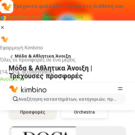
Τρέχοντα φυλλάδια πάντα στη διάθεσή σας
Προσθήκη στο Chrome - ΔΩΡΕΑΝ
Εφαρμογή Kimbino
Μόδα & Aθλητικα Άνοιξη
Όλες οι προσφορές σε ένα μέρος
Μόδα & Aθλητικα Άνοιξη |
(14,1 χιλ. αξιολογήσεις)
Τρέχουσες προσφορές
Ανοίξτε το
Αναζήτηση καταστημάτων, κατηγοριών, προϊόντων...
Orchestra
Προσφορές