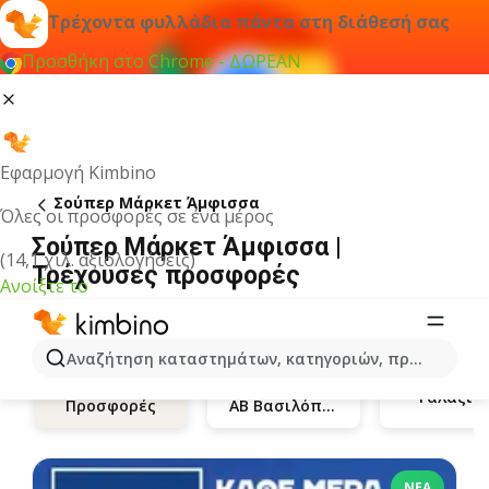
Τρέχοντα φυλλάδια πάντα στη διάθεσή σας
Προσθήκη στο Chrome - ΔΩΡΕΑΝ
Εφαρμογή Kimbino
Σούπερ Μάρκετ Άμφισσα
Όλες οι προσφορές σε ένα μέρος
Σούπερ Μάρκετ Άμφισσα |
(14,1 χιλ. αξιολογήσεις)
Τρέχουσες προσφορές
Ανοίξτε το
Αναζήτηση καταστημάτων, κατηγοριών, προϊόντων...
Γαλαξία
ΑΒ Βασιλόπουλος
Προσφορές
ΝΈΑ