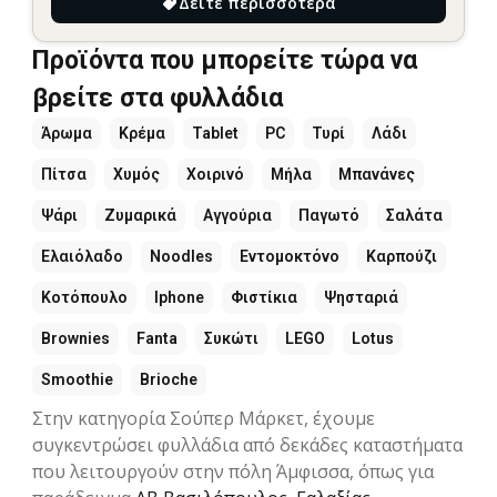
Δείτε περισσότερα
Προϊόντα που μπορείτε τώρα να
βρείτε στα φυλλάδια
Άρωμα
Κρέμα
Tablet
PC
Τυρί
Λάδι
Πίτσα
Χυμός
Χοιρινό
Μήλα
Μπανάνες
Ψάρι
Ζυμαρικά
Αγγούρια
Παγωτό
Σαλάτα
Ελαιόλαδο
Noodles
Εντομοκτόνο
Καρπούζι
Κοτόπουλο
Iphone
Φιστίκια
Ψησταριά
Brownies
Fanta
Συκώτι
LEGO
Lotus
Smoothie
Brioche
Στην κατηγορία Σούπερ Μάρκετ, έχουμε
συγκεντρώσει φυλλάδια από δεκάδες καταστήματα
που λειτουργούν στην πόλη Άμφισσα, όπως για