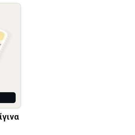
ίγινα