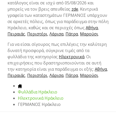
κατάλογος είναι σε ισχύ από 05/08/2026 και
μπορείς να τον βρεις απευθείας
zde
. Κεντρικά
γραφεία των καταστημάτων ΓΕΡΜΑΝΟΣ υπάρχουν
σε αρκετές πόλεις, όπως για παράδειγμα στην πόλη
Ηράκλειο, καθώς και σε περιοχές όπως
Αθήνα
,
Πειραιάς
,
Περιστέρι
,
Λάρισα
,
Πάτρα
,
Μαρούσι
.
Για να είσαι σίγουρος πως επιλέγεις την καλύτερη
δυνατή προσφορά, σύγκρινε τιμές από τα
φυλλάδια της κατηγορίας
Hλεκτρονικά
. Οι
επιχειρήσεις που δραστηριοποιούνται σε αυτή
την κατηγορία είναι για παράδειγμα οι εξής:
Αθήνα
,
Πειραιάς
,
Περιστέρι
,
Λάρισα
,
Πάτρα
,
Μαρούσι
.
Φυλλάδια Ηράκλειο
Hλεκτρονικά Ηράκλειο
ΓΕΡΜΑΝΟΣ Ηράκλειο