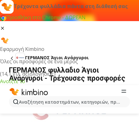
Τρέχοντα φυλλάδια πάντα στη διάθεσή σας
Προσθήκη στο Chrome - ΔΩΡΕΑΝ
Εφαρμογή Kimbino
ΓΕΡΜΑΝΟΣ Άγιοι Ανάργυροι
Όλες οι προσφορές σε ένα μέρος
ΓΕΡΜΑΝΟΣ φυλλαδιο Άγιοι
(14,1 χιλ. αξιολογήσεις)
Ανάργυροι - Τρέχουσες προσφορές
Ανοίξτε το
ΔΙΑΦΉΜΙΣΗ
Αναζήτηση καταστημάτων, κατηγοριών, προϊόντων...