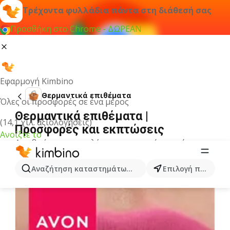
Τρέχοντα φυλλάδια πάντα στη διάθεσή σας
Προσθήκη στο Chrome - ΔΩΡΕΑΝ
Εφαρμογή Kimbino
Θερμαντικά επιθέματα
Όλες οι προσφορές σε ένα μέρος
Θερμαντικά επιθέματα |
(14,1 χιλ. αξιολογήσεις)
Προσφορές και εκπτώσεις
Ανοίξτε το
Δεν βρήκαμε αποτελέσματα για αυτόν τον όρο.
Άλλα φυλλάδια από την κατηγορία
Αναζήτηση καταστημάτων, κατηγοριών, προϊόντων...
Επιλογή πόλης