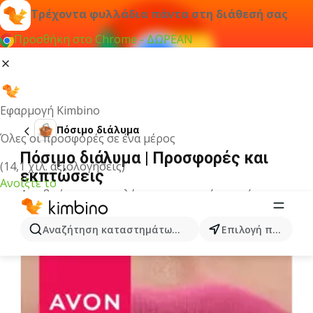
Τρέχοντα φυλλάδια πάντα στη διάθεσή σας
Προσθήκη στο Chrome - ΔΩΡΕΑΝ
Εφαρμογή Kimbino
Πόσιμο διάλυμα
Όλες οι προσφορές σε ένα μέρος
Πόσιμο διάλυμα | Προσφορές και
(14,1 χιλ. αξιολογήσεις)
εκπτώσεις
Ανοίξτε το
Δεν βρήκαμε αποτελέσματα για αυτόν τον όρο.
Άλλα φυλλάδια από την κατηγορία
Αναζήτηση καταστημάτων, κατηγοριών, προϊόντων...
Επιλογή πόλης