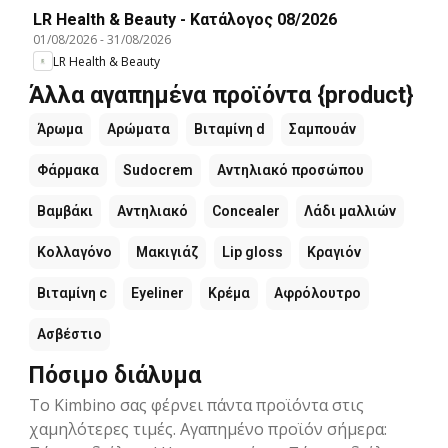
LR Health & Beauty - Kατάλογος 08/2026
01/08/2026
-
31/08/2026
LR Health & Beauty
Άλλα αγαπημένα προϊόντα {product}
Άρωμα
Αρώματα
Βιταμίνη d
Σαμπουάν
Φάρμακα
Sudocrem
Αντηλιακό προσώπου
Βαμβάκι
Αντηλιακό
Concealer
Λάδι μαλλιών
Κολλαγόνο
Μακιγιάζ
Lip gloss
Κραγιόν
Βιταμίνη c
Eyeliner
Κρέμα
Αφρόλουτρο
Ασβέστιο
Πόσιμο διάλυμα
Το Kimbino σας φέρνει πάντα προϊόντα στις
χαμηλότερες τιμές. Αγαπημένο προϊόν σήμερα: