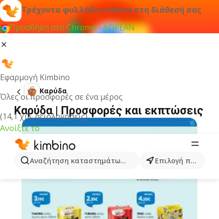
Τρέχοντα φυλλάδια πάντα στη διάθεσή σας
Προσθήκη στο Chrome - ΔΩΡΕΑΝ
Εφαρμογή Kimbino
Καρύδα
Όλες οι προσφορές σε ένα μέρος
Καρύδα | Προσφορές και εκπτώσεις
(14,1 χιλ. αξιολογήσεις)
Ανοίξτε το
Αναζήτηση καταστημάτων, κατηγοριών, προϊόντων...
Επιλογή πόλης