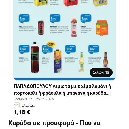
Σελίδα
15
ΠΑΠΑΔΟΠΟΥΛΟΥ γεμιστά με κρέμα λεμόνι ή
πορτοκάλι ή φράουλα ή μπανάνα ή καρύδα
05/08/2026
-
25/08/2026
200γρ., ΠΑΠΑΔΟΠΟΥΛΟΥ γεμιστά με κρέμα
Γαλαξίας
λεμόνι ή πορτοκάλι ή φράουλα ή μπανάνα ή
1,18 €
καρύδα 200γρ.
Καρύδα σε προσφορά - Πού να