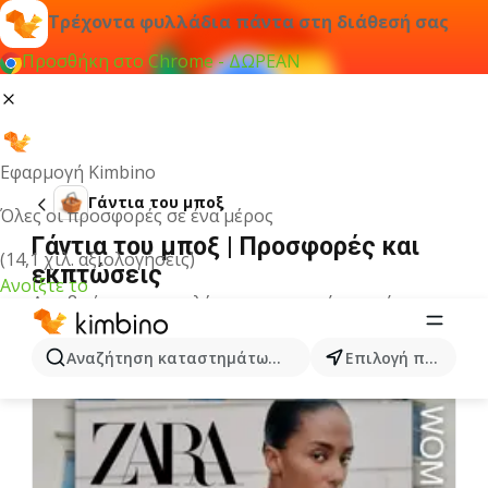
Τρέχοντα φυλλάδια πάντα στη διάθεσή σας
Προσθήκη στο Chrome - ΔΩΡΕΑΝ
Εφαρμογή Kimbino
Γάντια του μποξ
Όλες οι προσφορές σε ένα μέρος
Γάντια του μποξ | Προσφορές και
(14,1 χιλ. αξιολογήσεις)
εκπτώσεις
Ανοίξτε το
Δεν βρήκαμε αποτελέσματα για αυτόν τον όρο.
Άλλα φυλλάδια από την κατηγορία
Αναζήτηση καταστημάτων, κατηγοριών, προϊόντων...
Επιλογή πόλης