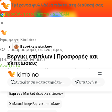
Τρέχοντα φυλλάδια πάντα στη διάθεσή σας
Προσθήκη στο Chrome - ΔΩΡΕΑΝ
Εφαρμογή Kimbino
Βερνίκι επίπλων
Όλες οι προσφορές σε ένα μέρος
Βερνίκι επίπλων | Προσφορές και
(14,1 χιλ. αξιολογήσεις)
εκπτώσεις
Ανοίξτε το
Δεν βρήκαμε αποτελέσματα για αυτόν τον όρο.
Βερνίκι επίπλων σε προσφορά -
Αναζήτηση καταστημάτων, κατηγοριών, προϊόντων...
Επιλογή πόλης
Πού να αγοράσετε;
Express Market
Βερνίκι επίπλων
Χαλκιαδάκης
Βερνίκι επίπλων