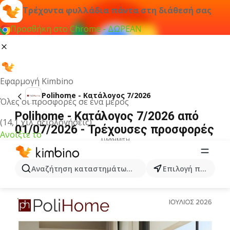
Τρέχοντα φυλλάδια πάντα στη διάθεσή σας
Προσθήκη στο Chrome - ΔΩΡΕΑΝ
Εφαρμογή Kimbino
Polihome - Kατάλογος 7/2026
Όλες οι προσφορές σε ένα μέρος
Polihome - Kατάλογος 7/2026 από
(14,1 χιλ. αξιολογήσεις)
01/07/2026 - Τρέχουσες προσφορές
Ανοίξτε το
ΔΙΑΦΉΜΙΣΗ
Αναζήτηση καταστημάτων, κατηγοριών, προϊόντων...
Επιλογή πόλης