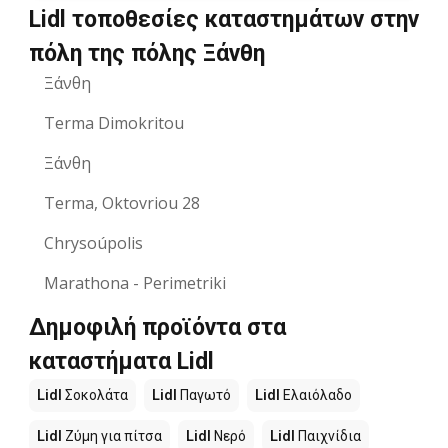
Lidl τοποθεσίες καταστημάτων στην
πόλη της πόλης Ξάνθη
Ξάνθη
Terma Dimokritou
Ξάνθη
Terma, Oktovriou 28
Chrysoúpolis
Marathona - Perimetriki
Δημοφιλή προϊόντα στα
καταστήματα Lidl
Lidl
Σοκολάτα
Lidl
Παγωτό
Lidl
Ελαιόλαδο
Lidl
Ζύμη για πίτσα
Lidl
Νερό
Lidl
Παιχνίδια