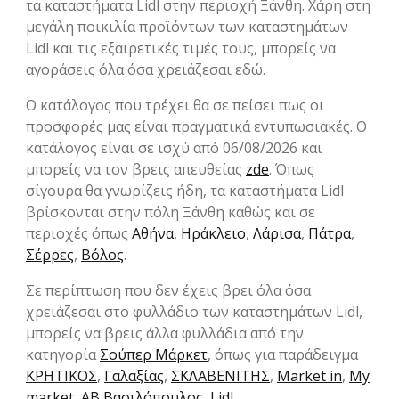
τα καταστήματα Lidl στην περιοχή Ξάνθη. Χάρη στη
μεγάλη ποικιλία προϊόντων των καταστημάτων
Lidl και τις εξαιρετικές τιμές τους, μπορείς να
αγοράσεις όλα όσα χρειάζεσαι εδώ.
Ο κατάλογος που τρέχει θα σε πείσει πως οι
προσφορές μας είναι πραγματικά εντυπωσιακές. Ο
κατάλογος είναι σε ισχύ από 06/08/2026 και
μπορείς να τον βρεις απευθείας
zde
. Όπως
σίγουρα θα γνωρίζεις ήδη, τα καταστήματα Lidl
βρίσκονται στην πόλη Ξάνθη καθώς και σε
περιοχές όπως
Αθήνα
,
Ηράκλειο
,
Λάρισα
,
Πάτρα
,
Σέρρες
,
Βόλος
.
Σε περίπτωση που δεν έχεις βρει όλα όσα
χρειάζεσαι στο φυλλάδιο των καταστημάτων Lidl,
μπορείς να βρεις άλλα φυλλάδια από την
κατηγορία
Σούπερ Μάρκετ
, όπως για παράδειγμα
ΚΡΗΤΙΚΟΣ
,
Γαλαξίας
,
ΣΚΛΑΒΕΝΙΤΗΣ
,
Market in
,
My
market
,
ΑΒ Βασιλόπουλος
,
Lidl
.