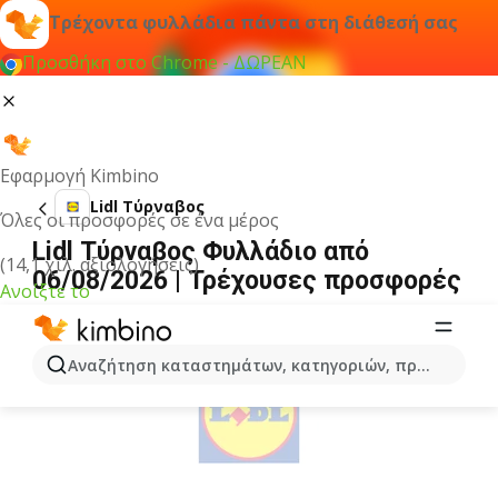
Τρέχοντα φυλλάδια πάντα στη διάθεσή σας
Προσθήκη στο Chrome - ΔΩΡΕΑΝ
Εφαρμογή Kimbino
Lidl Τύρναβος
Όλες οι προσφορές σε ένα μέρος
Lidl Τύρναβος Φυλλάδιο από
(14,1 χιλ. αξιολογήσεις)
06/08/2026 | Τρέχουσες προσφορές
Ανοίξτε το
ΔΙΑΦΉΜΙΣΗ
Αναζήτηση καταστημάτων, κατηγοριών, προϊόντων...