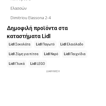
Ελασσών
Dimitriou Elassona 2-4
Δημοφιλή προϊόντα στα
καταστήματα Lidl
Lidl
Σοκολάτα
Lidl
Παγωτό
Lidl
Ελαιόλαδο
Lidl
Ζύμη για πίτσα
Lidl
Νερό
Lidl
Παιχνίδια
Lidl
Γλυκά
Lidl
LEGO
ΔΙΑΦΉΜΙΣΗ