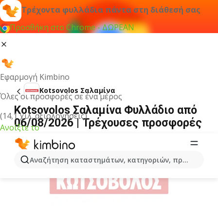
Τρέχοντα φυλλάδια πάντα στη διάθεσή σας
Προσθήκη στο Chrome - ΔΩΡΕΑΝ
Εφαρμογή Kimbino
Kotsovolos Σαλαμίνα
Όλες οι προσφορές σε ένα μέρος
Kotsovolos Σαλαμίνα Φυλλάδιο από
(14,1 χιλ. αξιολογήσεις)
06/08/2026 | Τρέχουσες προσφορές
Ανοίξτε το
ΔΙΑΦΉΜΙΣΗ
Αναζήτηση καταστημάτων, κατηγοριών, προϊόντων...