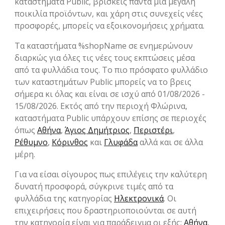
καταστήματα Public, βρίσκεις πάντα μια μεγάλη
ποικιλία προϊόντων, και χάρη στις συνεχείς νέες
προσφορές, μπορείς να εξοικονομήσεις χρήματα.
Τα καταστήματα %shopName σε ενημερώνουν
διαρκώς για όλες τις νέες τους εκπτώσεις μέσα
από τα φυλλάδια τους. Το πιο πρόσφατο φυλλάδιο
των καταστημάτων Public μπορείς να το βρεις
σήμερα κι όλας και είναι σε ισχύ από 01/08/2026 -
15/08/2026. Εκτός από την περιοχή Φλώρινα,
καταστήματα Public υπάρχουν επίσης σε περιοχές
όπως
Αθήνα
,
Άγιος Δημήτριος
,
Περιστέρι
,
Ρέθυμνο
,
Κόρινθος
και
Γλυφάδα
αλλά και σε άλλα
μέρη.
Για να είσαι σίγουρος πως επιλέγεις την καλύτερη
δυνατή προσφορά, σύγκρινε τιμές από τα
φυλλάδια της κατηγορίας
Hλεκτρονικά
. Οι
επιχειρήσεις που δραστηριοποιούνται σε αυτή
την κατηγορία είναι για παράδειγμα οι εξής:
Αθήνα
,