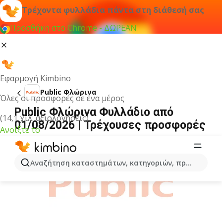
Τρέχοντα φυλλάδια πάντα στη διάθεσή σας
Προσθήκη στο Chrome - ΔΩΡΕΑΝ
Εφαρμογή Kimbino
Public Φλώρινα
Όλες οι προσφορές σε ένα μέρος
Public Φλώρινα Φυλλάδιο από
(14,1 χιλ. αξιολογήσεις)
01/08/2026 | Τρέχουσες προσφορές
Ανοίξτε το
ΔΙΑΦΉΜΙΣΗ
Αναζήτηση καταστημάτων, κατηγοριών, προϊόντων...