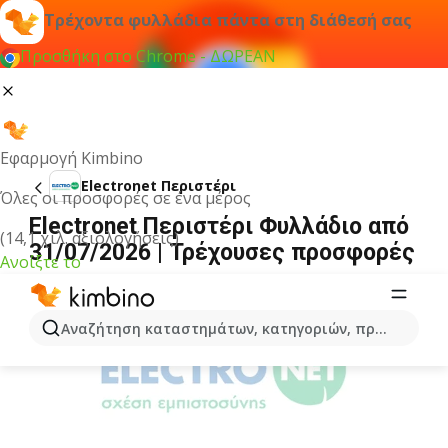
Τρέχοντα φυλλάδια πάντα στη διάθεσή σας
Προσθήκη στο Chrome - ΔΩΡΕΑΝ
Εφαρμογή Kimbino
Electronet Περιστέρι
Όλες οι προσφορές σε ένα μέρος
Electronet Περιστέρι Φυλλάδιο από
(14,1 χιλ. αξιολογήσεις)
31/07/2026 | Τρέχουσες προσφορές
Ανοίξτε το
ΔΙΑΦΉΜΙΣΗ
Αναζήτηση καταστημάτων, κατηγοριών, προϊόντων...